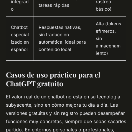
integrad
rastreo
tareas rápidas
o
básico)
Alta (tokens
Chatbot
Respuestas nativas,
efímeros,
especial
sin traducción
sin
izado en
automática, ideal para
almacenam
español
contenido local
iento)
Casos de uso práctico para el
ChatGPT gratuito
El valor real de un chatbot no está en su tecnología
subyacente, sino en cómo mejora tu día a día. Las
versiones gratuitas y sin registro pueden desempeñar
funciones muy concretas, siempre que sepas sacarles
partido. En entornos personales o profesionales,