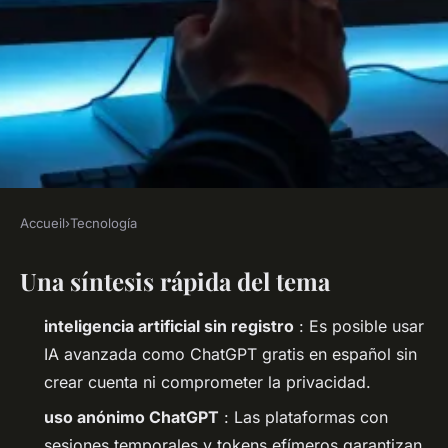
Accueil
›
Tecnología
TECNOLOGÍA
Una síntesis rápida del tema
Top 5 maneras de utilizar
ChatGPT gratis en español
inteligencia artificial sin registro
: Es posible usar
IA avanzada como ChatGPT gratis en español sin
José María
•
02/06/2026 10:10
•
9 min de lecture
crear cuenta ni comprometer la privacidad.
uso anónimo ChatGPT
: Las plataformas con
sesiones temporales y tokens efímeros garantizan