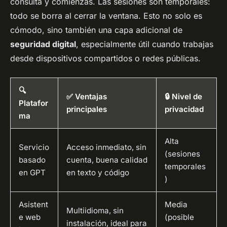
consulta y comienzas. Las sesiones son temporales:
todo se borra al cerrar la ventana. Esto no solo es
cómodo, sino también una capa adicional de
seguridad digital
, especialmente útil cuando trabajas
desde dispositivos compartidos o redes públicas.
🔍
✅ Ventajas
🔒 Nivel de
Platafor
principales
privacidad
ma
Alta
Servicio
Acceso inmediato, sin
(sesiones
basado
cuenta, buena calidad
temporales
en GPT
en texto y código
)
Asistent
Media
Multiidioma, sin
e web
(posible
instalación, ideal para