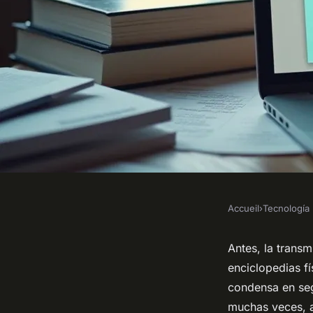
Accueil
›
Tecnología
TECNOLOGÍA
¿Buscas usar ChatG
Antes, la trans
enciclopedias fí
español sin registro
condensa en se
muchas veces, a