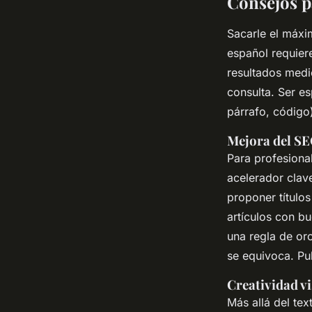
Consejos p
Sacarle el máx
español requier
resultados medi
consulta. Ser es
párrafo, código
Mejora del SE
Para profesiona
acelerador clav
proponer título
artículos con b
una regla de or
se equivoca. Pu
Creatividad v
Más allá del te