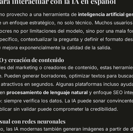
ara interactuar con la IA en español
imo provecho a una herramienta de
inteligencia artificial g
e un enfoque estratégico, no solo técnico. Muchos usuarios
ocres no por limitaciones del modelo, sino por una mala fo
pecífico, contextualizar la pregunta y definir el formato des
) mejora exponencialmente la calidad de la salida.
O y creación de contenido
les del marketing o creadores de contenido, estas herramie
e. Pueden generar borradores, optimizar textos para busca
s atractivos en segundos. Algunas plataformas incluso ayuda
uen
procesamiento de lenguaje natural
y enfoque SEO inte
o: siempre verifica los datos. La IA puede sonar convincent
blicar sin validar puede comprometer la credibilidad.
isual con redes neuronales
xto, las IA modernas también generan imágenes a partir de 