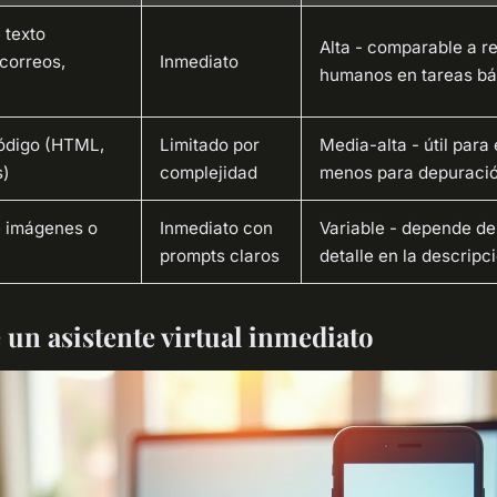
 texto
Alta - comparable a r
correos,
Inmediato
humanos en tareas bá
ódigo (HTML,
Limitado por
Media-alta - útil para
s)
complejidad
menos para depuraci
 imágenes o
Inmediato con
Variable - depende del
prompts claros
detalle en la descripc
 un asistente virtual inmediato