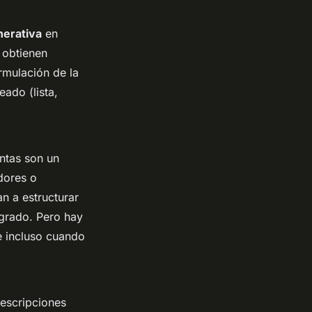
enerativa
en
 obtienen
rmulación de la
eado (lista,
ntas son un
dores o
n a estructurar
grado. Pero hay
e incluso cuando
descripciones