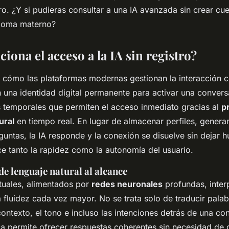
ro. ¿Y si pudieras consultar a una IA avanzada sin crear cue
idioma materno?
ona el acceso a la IA sin registro?
n cómo las plataformas modernas gestionan la interacción c
 una identidad digital permanente para activar una convers
as temporales que permiten el acceso inmediato gracias al
p
ural
en tiempo real. En lugar de almacenar perfiles, genera
guntas, la IA responde y la conexión se disuelve sin dejar hu
e tanto la rapidez como la autonomía del usuario.
de lenguaje natural al alcance
tuales, alimentados por
redes neuronales
profundas, interp
 fluidez cada vez mayor. No se trata solo de traducir palab
ntexto, el tono e incluso las intenciones detrás de una con
ca permite ofrecer respuestas coherentes sin necesidad de 