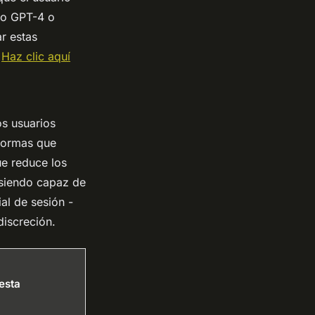
mo GPT-4 o
r estas
e
Haz clic aquí
os usuarios
aformas que
ue reduce los
 siendo capaz de
ial de sesión -
discreción.
esta