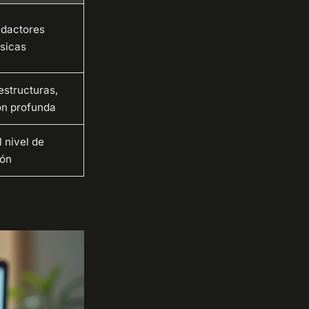
edactores
sicas
 estructuras,
ón profunda
 nivel de
ión