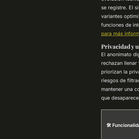
se registre. El
variantes optimi
funciones de int
para más infor
Privacidad y 
El anonimato dig
rechazan llenar
priorizan la pr
riesgos de filt
mantener una con
que desaparece a
🛠️ Funcionali