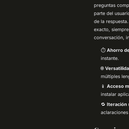
preguntas compl
parte del usuari
de la respuesta.
exacto, siempre 
conversación, in
⏱️
Ahorro d
instante.
🌐
Versatilid
múltiples len
📱
Acceso mu
instalar apli
🔁
Iteración 
aclaraciones 