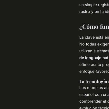
un simple regist
José María
•
28/05/2026 20:39
•
7 min de lecture
rastro y en tu 
¿Cómo funci
La clave está e
No todas exigen
utilizan sistem
de lenguaje nat
efímeras: tú pre
enfoque favorec
La tecnología 
Los modelos ac
español con una
comprender el co
evolución técni