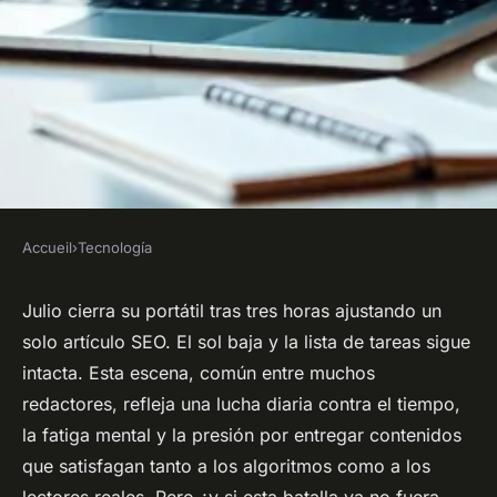
Accueil
›
Tecnología
TECNOLOGÍA
La transformación del
Julio cierra su portátil tras tres horas ajustando un
solo artículo SEO. El sol baja y la lista de tareas sigue
contenido automatizado con
intacta. Esta escena, común entre muchos
Wisewand
redactores, refleja una lucha diaria contra el tiempo,
la fatiga mental y la presión por entregar contenidos
José María
•
26/03/2026 19:10
•
8 min de lecture
que satisfagan tanto a los algoritmos como a los