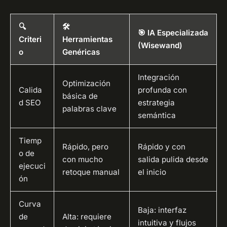
🔍
🛠️
🎯 IA Especializada
Criteri
Herramientas
(Wisewand)
o
Genéricas
Integración
Optimización
Calida
profunda con
básica de
d SEO
estrategia
palabras clave
semántica
Tiemp
Rápido, pero
Rápido y con
o de
con mucho
salida pulida desde
ejecuci
retoque manual
el inicio
ón
Curva
Baja: interfaz
de
Alta: requiere
intuitiva y flujos