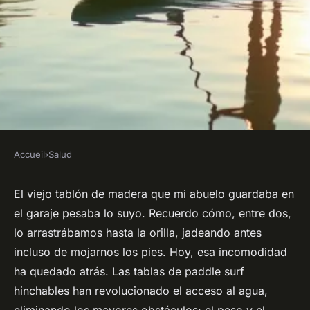
Accueil
›
Salud
SALUD
¿Buscas comodidad y
El viejo tablón de madera que mi abuelo guardaba en
el garaje pesaba lo suyo. Recuerdo cómo, entre dos,
estabilidad en tu tabla paddle
lo arrastrábamos hasta la orilla, jadeando antes
surf hinchable?
incluso de mojarnos los pies. Hoy, esa incomodidad
ha quedado atrás. Las tablas de paddle surf
Núria
•
07/05/2026 10:52
•
8 min de lecture
hinchables han revolucionado el acceso al agua,