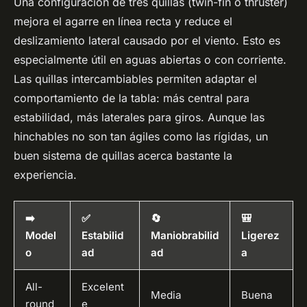
Una configuración de tres quillas (twin-fin o thruster)
mejora el agarre en línea recta y reduce el
deslizamiento lateral causado por el viento. Esto es
especialmente útil en aguas abiertas o con corriente.
Las quillas intercambiables permiten adaptar el
comportamiento de la tabla: más central para
estabilidad, más laterales para giros. Aunque las
hinchables no son tan ágiles como las rígidas, un
buen sistema de quillas acerca bastante la
experiencia.
➡️
✅
🔄
🎒
Model
Estabilid
Maniobrabilid
Ligerez
o
ad
ad
a
All-
Excelent
Media
Buena
round
e