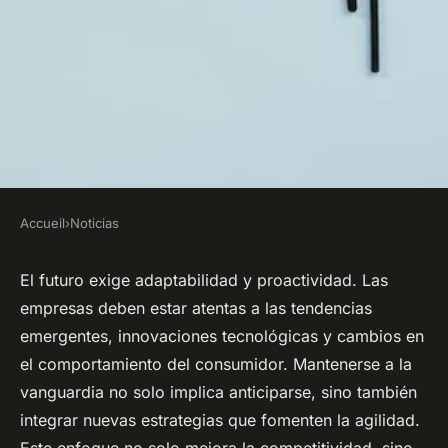
Accueil
›
Noticias
NOTICIAS
El futuro de para mantenerse
El futuro exige adaptabilidad y proactividad. Las
empresas deben estar atentas a las tendencias
a la vanguardia
emergentes, innovaciones tecnológicas y cambios en
el comportamiento del consumidor. Mantenerse a la
Logan
•
4 noviembre 2024
•
7 min de lecture
vanguardia no solo implica anticiparse, sino también
integrar nuevas estrategias que fomenten la agilidad.